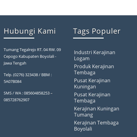
Hubungi Kami
Tags Populer
Tumang Tegalrejo RT. 04 RW. 09
Industri Kerajinan
Cepogo Kabupaten Boyolali -
Logam
Jawa Tengah
Produk Kerajinan
Tembaga
Telp. (0276) 323438 / BBM :
Pusat Kerajinan
5A07B084
Kuningan
SMS / WA : 085604858253 –
Pusat Kerajinan
085728762907
Tembaga
Kerajinan Kuningan
Tumang
Kerajinan Tembaga
Boyolali